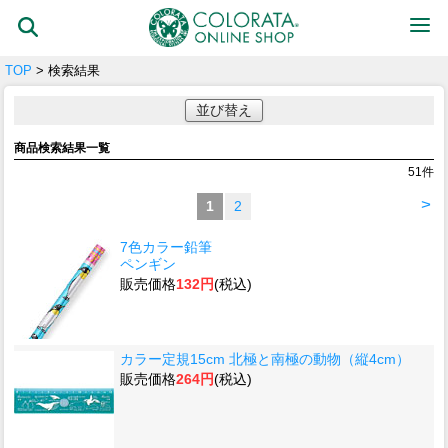
TOP
> 検索結果
並び替え
商品検索結果一覧
51
件
>
1
2
7色カラー鉛筆
ペンギン
販売価格
132円
(税込)
カラー定規15cm 北極と南極の動物（縦4cm）
販売価格
264円
(税込)