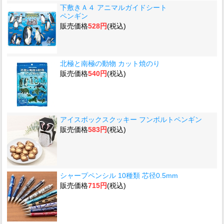
下敷きＡ４ アニマルガイドシート
ペンギン
販売価格
528円
(税込)
北極と南極の動物 カット焼のり
販売価格
540円
(税込)
アイスボックスクッキー フンボルトペンギン
販売価格
583円
(税込)
シャープペンシル 10種類 芯径0.5mm
販売価格
715円
(税込)