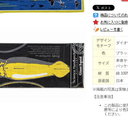
デザイン
ダイオ
モチーフ
色
ブラッ
本体サイ
サイズ
パッケージ
材 質
綿 100
原産国
日本
※掲載の写真は実物
【注意事項】
この製品に使
擦等により色
ください。