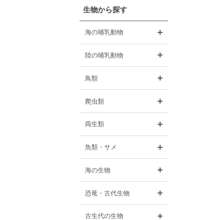
生物から探す
開く
海の哺乳動物
開く
陸の哺乳動物
開く
鳥類
開く
爬虫類
開く
両生類
開く
魚類・サメ
開く
海の生物
開く
恐竜・古代生物
開く
古生代の生物