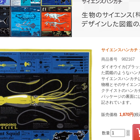
サイエンスハンカチ 
商品番号 982167
ダイオウイカ(ブラッ
た図鑑のようなハン
サイエンスハンカチ
物種とそのサイエンス
クテイストのハンカ
パッケージの裏面に
記されています。
販売価格
1,870円
(税
数量