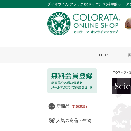
ダイオウイカ(ブラック)のサイエンス(科学的)デー
TOP
TOP
>
アパ
新商品
（7/30追加）
人気の商品・生物