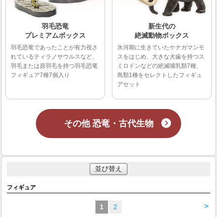
羽毛恐竜
新生代の
プレミアムボックス
絶滅動物ボックス
羽毛恐竜であったことが有力視さ
氷河期に生きていたケナガマンモ
れているティラノサウルスなど、
スをはじめ、大きな犬歯を持つス
羽毛または原羽毛を持つ羽毛恐竜
ミロドンなどの絶滅哺乳類7種、
フィギュア7種7個入り
鳥類1種をセレクトしたフィギュ
アセット
その他 恐竜・古代生物
並び替え
フィギュア
>
1
2