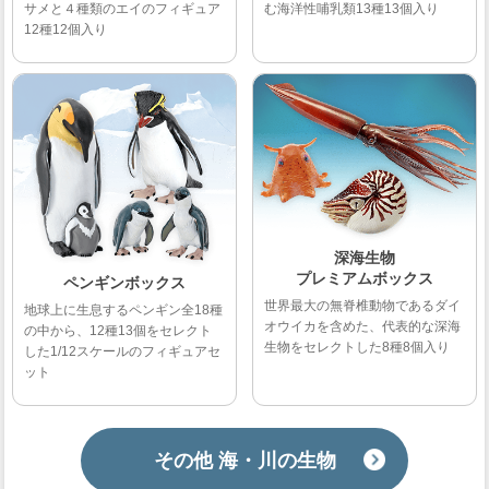
む海洋性哺乳類13種13個入り
サメと４種類のエイのフィギュア
12種12個入り
深海生物
プレミアムボックス
ペンギンボックス
世界最大の無脊椎動物であるダイ
地球上に生息するペンギン全18種
オウイカを含めた、代表的な深海
の中から、12種13個をセレクト
生物をセレクトした8種8個入り
した1/12スケールのフィギュアセ
ット
その他 海・川の生物