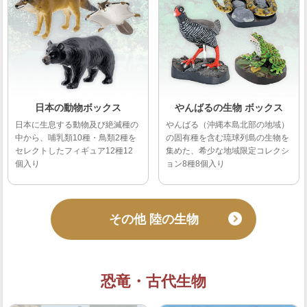
日本の動物ボックス
やんばるの生物 ボックス
日本に生息する動物及び絶滅種の
やんばる（沖縄本島北部の地域）
中から、哺乳類10種・鳥類2種を
の固有種を含む琉球列島の生物を
セレクトしたフィギュア12種12
集めた、希少な地域限定コレクシ
個入り
ョン8種8個入り
その他 陸の生物
恐竜・古代生物