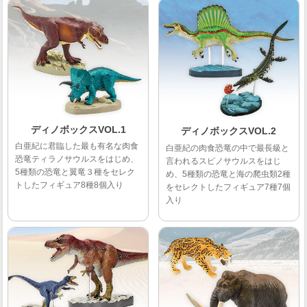
ディノボックスVOL.1
ディノボックスVOL.2
白亜紀に君臨した最も有名な肉食
白亜紀の肉食恐竜の中で最長級と
恐竜ティラノサウルスをはじめ、
言われるスピノサウルスをはじ
5種類の恐竜と翼竜３種をセレク
め、5種類の恐竜と海の爬虫類2種
トしたフィギュア8種8個入り
をセレクトしたフィギュア7種7個
入り