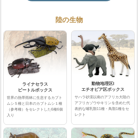
陸の生物
動物地理区I
ライナセラス
エチオピア区ボックス
ビートルボックス
サハラ砂漠以南のアフリカ大陸の
世界の熱帯雨林に生息するカブト
アフリカゾウやキリンを含めた代
ムシ５種と日本のカブトムシ１種
表的な哺乳類11種・鳥類1種をセ
（参考種）をセレクトした6種6個
レクト
入り