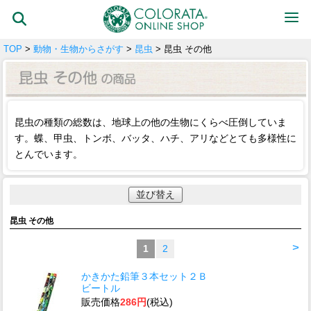
TOP
>
動物・生物からさがす
>
昆虫
> 昆虫 その他
昆虫の種類の総数は、地球上の他の生物にくらべ圧倒していま
す。蝶、甲虫、トンボ、バッタ、ハチ、アリなどとても多様性に
とんでいます。
並び替え
昆虫 その他
>
1
2
かきかた鉛筆３本セット２Ｂ
ビートル
販売価格
286円
(税込)