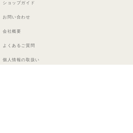
ショップガイド
お問い合わせ
会社概要
よくあるご質問
個人情報の取扱い
特定商取引法に基づく表記
著作権・商標
カロラータ株式会社
〒112-0002 東京都文京区小石川5-37-6 M.ONEビル
@ 1990 COLORATA Inc.