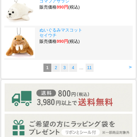
ゴマフアザラシ
販売価格
990円
(税込)
ぬいぐるみマスコット
セイウチ
販売価格
990円
(税込)
>
1
2
3
4
…
11