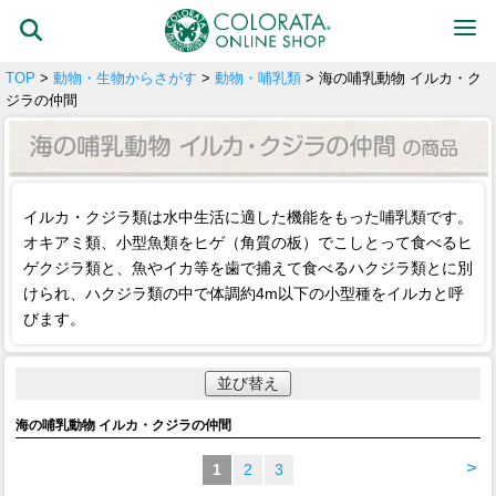
TOP
>
動物・生物からさがす
>
動物・哺乳類
> 海の哺乳動物 イルカ・ク
ジラの仲間
イルカ・クジラ類は水中生活に適した機能をもった哺乳類です。
オキアミ類、小型魚類をヒゲ（角質の板）でこしとって食べるヒ
ゲクジラ類と、魚やイカ等を歯で捕えて食べるハクジラ類とに別
けられ、ハクジラ類の中で体調約4m以下の小型種をイルカと呼
びます。
並び替え
海の哺乳動物 イルカ・クジラの仲間
>
1
2
3