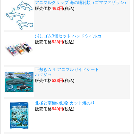
アニマルクリップ 海の哺乳類（ゴマフアザラシ）
販売価格
462円
(税込)
消しゴム3個セット ハンドウイルカ
販売価格
528円
(税込)
下敷きＡ４ アニマルガイドシート
ハクジラ
販売価格
528円
(税込)
北極と南極の動物 カット焼のり
販売価格
540円
(税込)