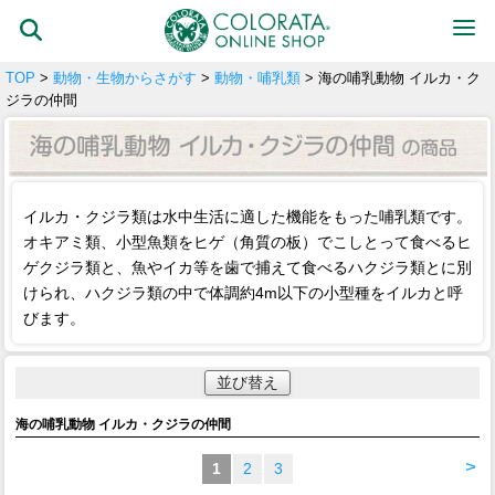
TOP
>
動物・生物からさがす
>
動物・哺乳類
> 海の哺乳動物 イルカ・ク
ジラの仲間
イルカ・クジラ類は水中生活に適した機能をもった哺乳類です。
オキアミ類、小型魚類をヒゲ（角質の板）でこしとって食べるヒ
ゲクジラ類と、魚やイカ等を歯で捕えて食べるハクジラ類とに別
けられ、ハクジラ類の中で体調約4m以下の小型種をイルカと呼
びます。
並び替え
海の哺乳動物 イルカ・クジラの仲間
>
1
2
3