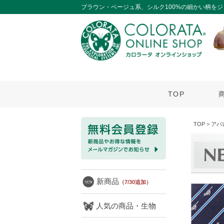
ブラウン・ベージュ系、シルク100%の細かい柄を
TOP
TOP
>
アパ
新商品
（7/30追加）
人気の商品・生物