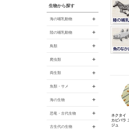
生物から探す
開く
海の哺乳動物
開く
陸の哺乳動物
開く
鳥類
開く
爬虫類
開く
両生類
開く
魚類・サメ
開く
海の生物
開く
恐竜・古代生物
ネクタイ
カピバラ 
ジュ
開く
古生代の生物