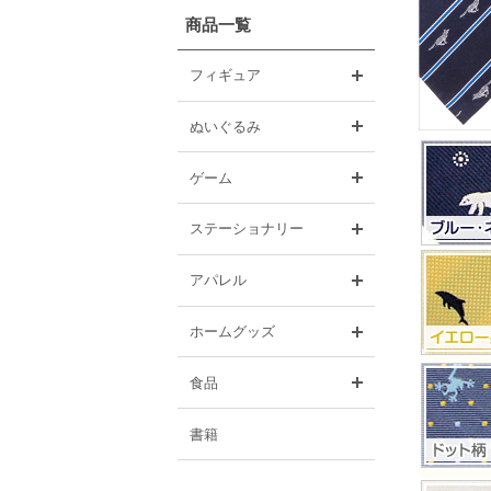
商品一覧
開く
フィギュア
開く
ぬいぐるみ
開く
ゲーム
開く
ステーショナリー
開く
アパレル
開く
ホームグッズ
開く
食品
書籍