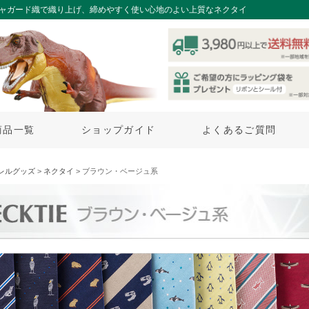
ジャガード織で織り上げ、締めやすく使い心地のよい上質なネクタイ
商品一覧
ショップガイド
よくあるご質問
レルグッズ
>
ネクタイ
> ブラウン・ベージュ系