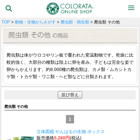
TOP
>
動物・生物からさがす
>
爬虫類・両生類
> 爬虫類 その他
爬虫類は体がウロコやリン板で覆われた変温動物です。乾燥に比
較的強く、大部分の種類は陸上に卵を産み、子どもは完全な姿で
卵からかえります。約8,000種の爬虫類は、カメ類・ムカシトカ
ゲ類・トカゲ類・ワニ類・ヘビ類などに分類されます。
並び替え
爬虫類 その他
1
立体図鑑 やんばるの生物 ボックス
販売価格
5,280円
(税込)