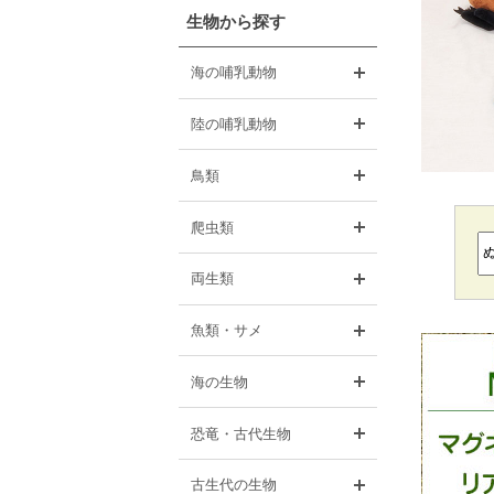
生物から探す
開く
海の哺乳動物
開く
陸の哺乳動物
開く
鳥類
開く
爬虫類
開く
両生類
開く
魚類・サメ
開く
海の生物
開く
恐竜・古代生物
開く
古生代の生物