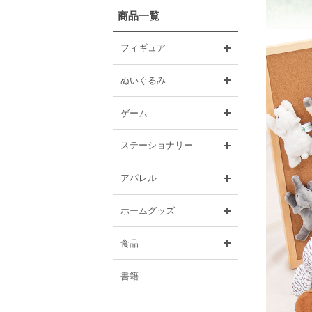
商品一覧
開く
フィギュア
開く
ぬいぐるみ
開く
ゲーム
開く
ステーショナリー
開く
アパレル
開く
ホームグッズ
開く
食品
書籍