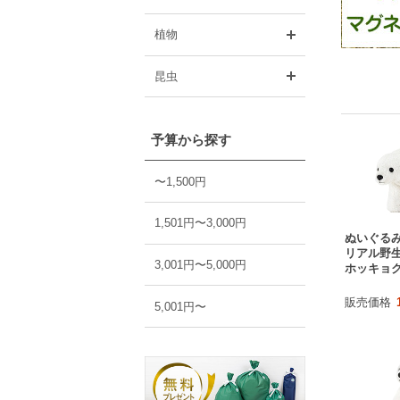
開く
植物
開く
昆虫
予算から探す
〜1,500円
1,501円〜3,000円
ぬいぐる
リアル野
3,001円〜5,000円
ホッキョ
販売価格
5,001円〜