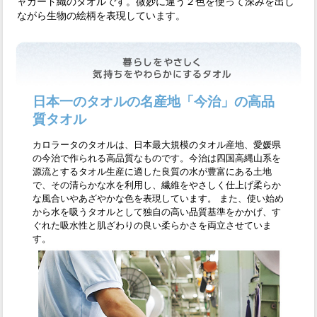
ャガード織のタオルです。微妙に違う２色を使って深みを出し
ながら生物の絵柄を表現しています。
日本一のタオルの名産地「今治」の高品
質タオル
カロラータのタオルは、日本最大規模のタオル産地、愛媛県
の今治で作られる高品質なものです。今治は四国高縄山系を
源流とするタオル生産に適した良質の水が豊富にある土地
で、その清らかな水を利用し、繊維をやさしく仕上げ柔らか
な風合いやあざやかな色を表現しています。 また、使い始め
から水を吸うタオルとして独自の高い品質基準をかかげ、す
ぐれた吸水性と肌ざわりの良い柔らかさを両立させていま
す。