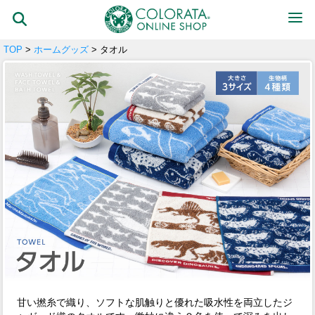
TOP
>
ホームグッズ
> タオル
甘い撚糸で織り、ソフトな肌触りと優れた吸水性を両立したジ