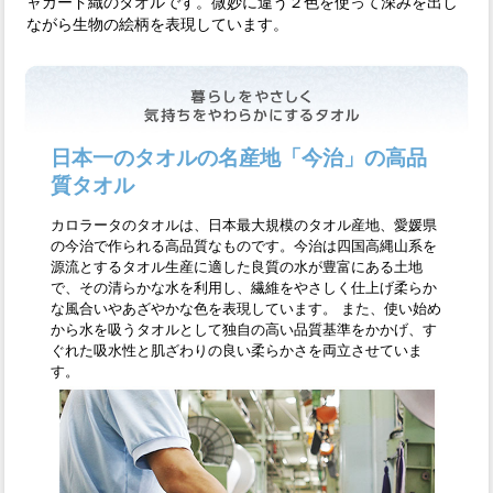
ャガード織のタオルです。微妙に違う２色を使って深みを出し
ながら生物の絵柄を表現しています。
日本一のタオルの名産地「今治」の高品
質タオル
カロラータのタオルは、日本最大規模のタオル産地、愛媛県
の今治で作られる高品質なものです。今治は四国高縄山系を
源流とするタオル生産に適した良質の水が豊富にある土地
で、その清らかな水を利用し、繊維をやさしく仕上げ柔らか
な風合いやあざやかな色を表現しています。 また、使い始め
から水を吸うタオルとして独自の高い品質基準をかかげ、す
ぐれた吸水性と肌ざわりの良い柔らかさを両立させていま
す。