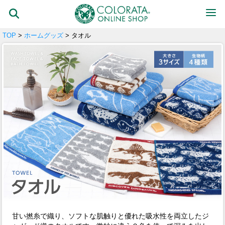
TOP
>
ホームグッズ
> タオル
甘い撚糸で織り、ソフトな肌触りと優れた吸水性を両立したジ