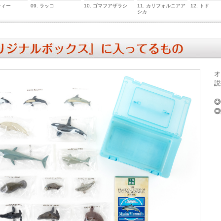
ティー
09. ラッコ
10. ゴマフアザラシ
11. カリフォルニアア
12. トド
シカ
オ
説
◎
◎