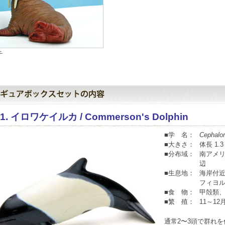
チ
01. イロワケイルカ / Commerson's Dolphin
■学 名：
Cephalo
■大きさ：
体長 1.
■分布域：
南アメ
辺
■生息地：
海岸付近
フィヨ
■食 物：
甲殻類
■繁 殖：
11～1
通常2〜3頭で群れ