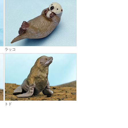
ラッコ
トド