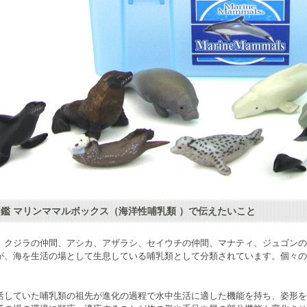
鑑 マリンママルボックス（海洋性哺乳類 ）で伝えたいこと
、
クジラ
の仲間、アシカ、アザラシ、セイウチの仲間、マナティ、ジュゴン
が、海を生活の場として生息している哺乳類として分類されています。個々の
活していた哺乳類の祖先が進化の過程で水中生活に適した機能を持ち、姿形を