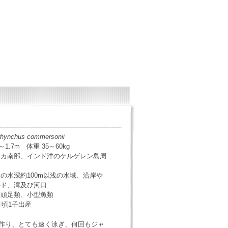
rhynchus commersonii
3～1.7m 体重 35～60kg
リカ南部、インド洋のケルゲレン島周
の水深約100m以浅の水域、沿岸や
ルド、湾及び河口
、頭足類、小型魚類
2月頃1子出産
を作り、とても速く泳ぎ、何回もジャ