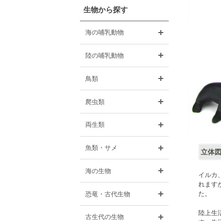
生物から探す
開く
海の哺乳動物
開く
陸の哺乳動物
開く
鳥類
開く
爬虫類
開く
両生類
開く
魚類・サメ
立体図
開く
海の生物
イルカ
れます
開く
た。
恐竜・古代生物
陸上生
開く
古生代の生物