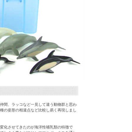
の仲間、ラッコなど一見して違う動物群と思わ
種の姿形の相違点など比較し易く再現しまし
変化させてきたのが海洋性哺乳類の特徴で