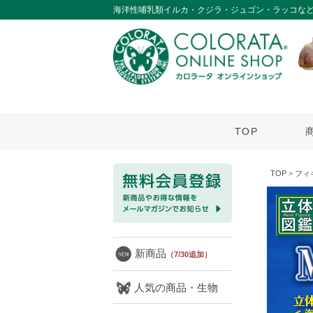
海洋性哺乳類イルカ・クジラ・ジュゴン・ラッコなど
TOP
TOP
>
フィ
新商品
（7/30追加）
人気の商品・生物