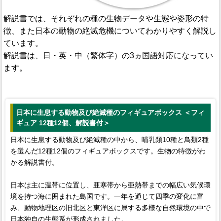
解説書では、それぞれの種の生物データや生態や姿形の特
徴、また日本の動物の絶滅危機についてわかりやすく解説し
ています。
解説書は、日・英・中（繁体字）の3ヵ国語対応になってい
ます。
日本に生息する動物及び絶滅種のフィギュアボックス ＜フィ
ギュア 12種12個、解説書付＞
日本に生息する動物及び絶滅種の中から、哺乳類10種と鳥類2種
を選んだ12種12個のフィギュアボックスです。生物の特徴がわ
かる解説書付。
日本は主に温帯に位置し、亜寒帯から亜熱帯までの幅広い気候環
境を持つ海に囲まれた島国です。一年を通じて四季の変化に富
み、動物地理区の旧北区と東洋区に属する多様な自然環境の中で
日本独自の生態系が形成されました。