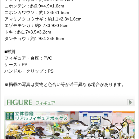
ニホンテン：約0.9×4.9×1.6cm
ニホンカワウソ：約1.2×5×1.5cm
アマミノクロウサギ：約1.1×2.3×1.6cm
エゾモモンガ：約2.7×3.9×0.8cm
トキ：約1.7×3.5×3.2cm
タンチョウ：約1.9×4.3×5.6cm
■材質
フィギュア・台座：PVC
ケース：PP
ハンドル・クリップ：PS
※掲載の写真は実物と色合い等が若干異なる場合があります。