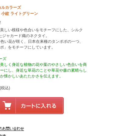
カルカラーズ
 小紋 ライトグリーン
2
美しい模様や色合いをモチーフにした、シルク
れたジャカード織のネクタイ。
黄色い花が咲く、日本在来種のタンポポの一つ、
ポ」をモチーフにしています。
ーズ
美しく身近な植物の花や葉のやさしい色合いを商
ーにし、身近な草花のことや草花や森の素晴らし
か懐かしいあたたかさを伝えます。
(税込)