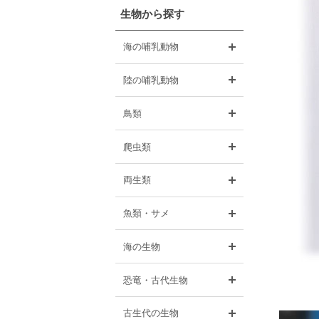
生物から探す
開く
海の哺乳動物
開く
陸の哺乳動物
開く
鳥類
開く
爬虫類
開く
両生類
開く
魚類・サメ
開く
海の生物
開く
恐竜・古代生物
開く
古生代の生物