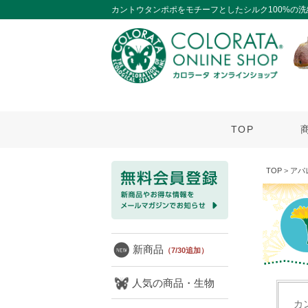
カントウタンポポをモチーフとしたシルク100%の
TOP
TOP
>
アパ
新商品
（7/30追加）
人気の商品・生物
カ