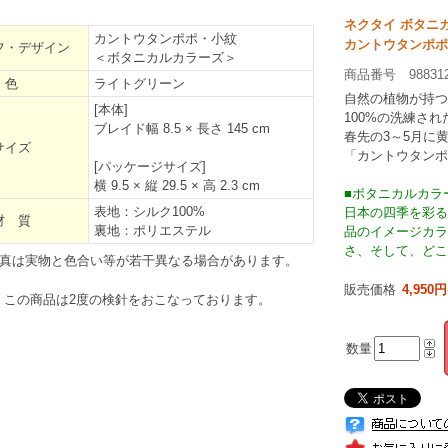
ネクタイ ボタニ
カントウタンポポ・小紋
カントウタンポポ
フ・デザイン
＜ボタニカルカラーズ＞
商品番号 98831
色
ライトグリーン
自然の植物が持つ
[本体]
100%の洗練さ
ブレイド幅 8.5 × 長さ 145 cm
春先の3～5月に
サイズ
「カントウタンポ
[パッケージサイズ]
横 9.5 × 縦 29.5 × 高 2.3 cm
■ボタニカルカラ
表地：シルク100%
日本の四季を彩る
材 質
裏地：ポリエステル
品のイメージカラ
さ、そして、どこ
真は実物と色合い等が若干異なる場合があります。
販売価格
4,950円
この商品は2度の検針をおこなっております。
数量