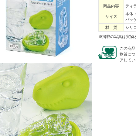
商品内容
ティ
本体：約
サイズ
パッケー
材 質
シリ
※掲載の写真は実物
この商品
物質につ
アしてい