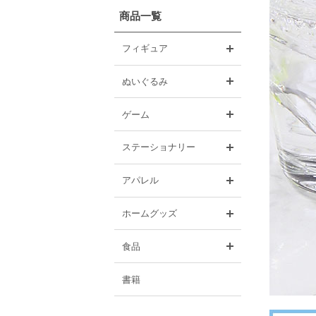
商品一覧
開く
フィギュア
開く
ぬいぐるみ
開く
ゲーム
開く
ステーショナリー
開く
アパレル
開く
ホームグッズ
開く
食品
書籍