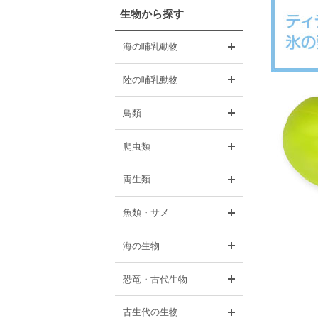
生物から探す
開く
海の哺乳動物
開く
陸の哺乳動物
開く
鳥類
開く
爬虫類
開く
両生類
開く
魚類・サメ
開く
海の生物
開く
恐竜・古代生物
開く
古生代の生物