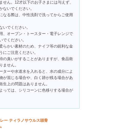
ません。12才以下のお子さまには与えず、
かないでください。
になる際は、中性洗剤で洗ってからご使用
ないでください。
用、オーブン・トースター・電子レンジで
いでください。
柔らかい素材のため、ナイフ等の鋭利な金
うにご注意ください。
特の臭いがすることがありますが、食品衛
りません。
ーターや水道水を入れると、水の成分によ
物が混じる場合や、白く跡が残る場合があ
衛生上の問題はありません。
よっては、シリコーンに色移りする場合が
トレー ティラノサウルス頭骨
ム