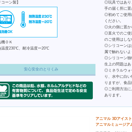
リコーン製】
◎玩具ではあり
手の届く所に置
◎初めてご使用
ください。
◎火の側に置か
◎直火でのご使
のご使用はしな
洗機ＯＫ
◎シリコーンは
温度230℃、耐冷温度ー20℃
属で触れないよ
◎シリコーン独
生上の問題はあ
安心安全のとりくみ
◎ミネラルウォ
り、水中に白い
りますが、食品
◎ご利用方法に
あります。
アニマル 3Dアイス
アニマルミュージア