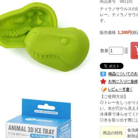
商品番号 981191
ティラノサウルスの
レー。ティラノサウ
す。
販売価格
1,100円
(税
数量
【ご使用方法】
◎トレーをしっかり
い。水が穴から見え
冷凍庫で凍らせてく
◎氷を取り出す際に
食洗
商品の特性
耐熱温