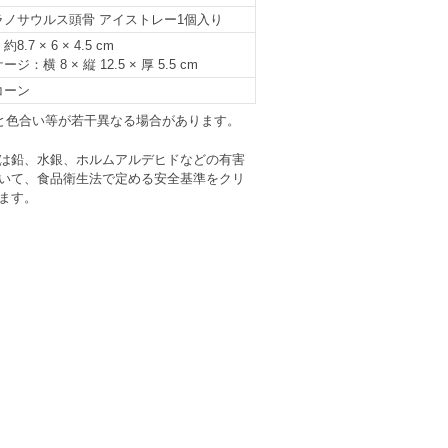
ラノサウルス頭骨 アイストレー1個入り
8.7 × 6 × 4.5 cm
ジ：横 8 × 縦 12.5 × 厚 5.5 cm
コーン
と色合い等が若干異なる場合があります。
は鉛、水銀、ホルムアルデヒドなどの有害
いて、食品衛生法で定める安全基準をクリ
ます。