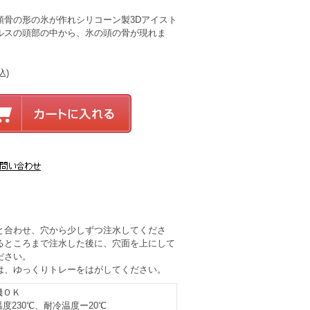
頭骨の形の氷が作れシリコーン製3Dアイスト
ルスの頭部の中から、氷の頭の骨が現れま
込)
と合わせ、穴から少しずつ注水してくださ
るところまで注水した後に、穴面を上にして
ださい。
は、ゆっくりトレーをはがしてください。
機ＯＫ
度230℃、耐冷温度ー20℃