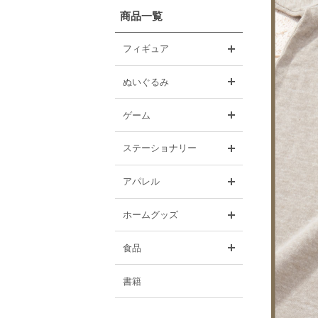
商品一覧
開く
フィギュア
開く
ぬいぐるみ
開く
ゲーム
開く
ステーショナリー
開く
アパレル
開く
ホームグッズ
開く
食品
書籍