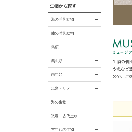
生物から探す
開く
海の哺乳動物
開く
陸の哺乳動物
開く
鳥類
開く
爬虫類
生物の個
や魚など豊
開く
両生類
ので、ご
開く
魚類・サメ
開く
海の生物
開く
恐竜・古代生物
開く
古生代の生物