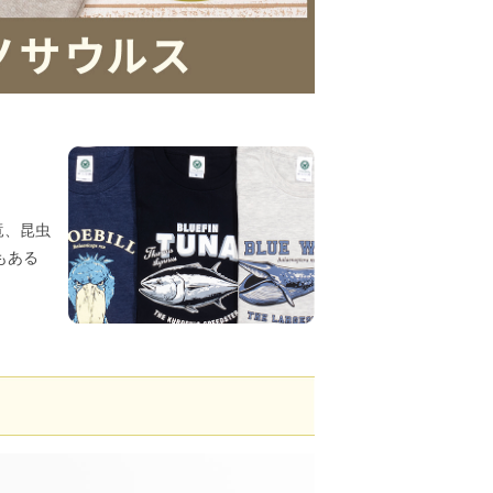
竜、昆虫
もある