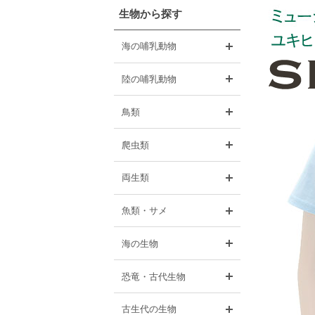
生物から探す
開く
海の哺乳動物
開く
陸の哺乳動物
開く
鳥類
開く
爬虫類
開く
両生類
開く
魚類・サメ
開く
海の生物
開く
恐竜・古代生物
開く
古生代の生物