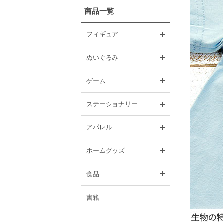
商品一覧
開く
フィギュア
開く
ぬいぐるみ
開く
ゲーム
開く
ステーショナリー
開く
アパレル
開く
ホームグッズ
開く
食品
書籍