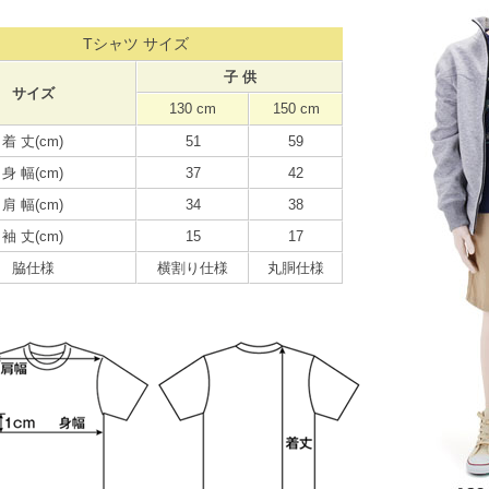
Tシャツ サイズ
子 供
サイズ
130 cm
150 cm
着 丈(cm)
51
59
身 幅(cm)
37
42
肩 幅(cm)
34
38
袖 丈(cm)
15
17
脇仕様
横割り仕様
丸胴仕様