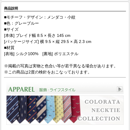
商品説明
■モチーフ・デザイン：メンダコ・小紋
■色：グレーブルー
■サイズ
[本体] ブレイド幅 8.5 × 長さ 145 cm
[パッケージサイズ] 横 9.5 × 縦 29.5 × 高 2.3 cm
■材質
[表地] シルク100% [裏地] ポリエステル
※掲載の写真は実物と色合い等が若干異なる場合があります。
※この商品は2度の検針をおこなっております。