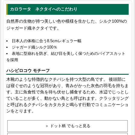
カロラータ ネクタイへのこだわり
自然界の生物が持つ美しい色や模様を生かした、シルク100%の
ジャガード織ネクタイです。
日本人の体格に合う8.5cmレギュラー幅
ジャガード織シルク100％
表地に型崩れを防ぎ、結び目を美しく保つためのバイアスカット
を採用
ハシビロコウ モチーフ
木靴のような特徴的なクチバシを持つ大型の鳥です。 後頭部に
は寝ぐせのような冠羽があり、青みがかった灰色の羽毛を持ちま
す。主に魚食性で魚を待ち伏せし捕食するため、水辺でじっとし
ていることが多く、動かない鳥とも呼ばれます。クラッタリング
と呼ばれるクチバシをカタカタと鳴らす行動でコミュニケーショ
ンをとります。
＞ ドット柄 でもっと見る