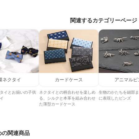
関連するカテゴリーページ
蝶ネクタイ
カードケース
アニマルピ
タイとお揃いの子供
ネクタイとの柄合わせを楽しめ
生物のかたちを細部ま
イ
る、シルクと本革を組み合わせ
に表現したピンズ
た薄型カードケース
めの関連商品