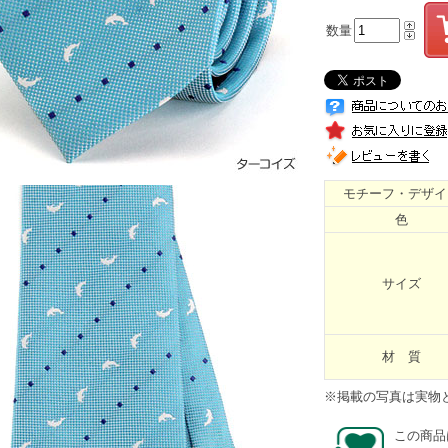
数量
モチーフ・デザイ
色
サイズ
材 質
※掲載の写真は実物
この商品