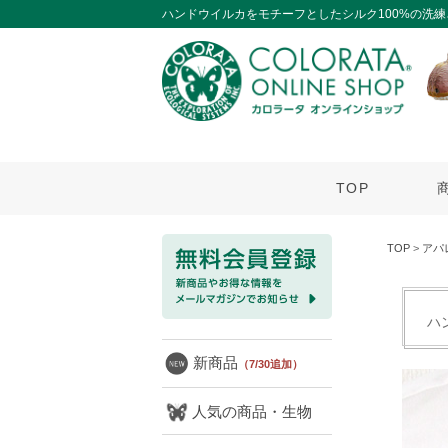
ハンドウイルカをモチーフとしたシルク100%の洗
TOP
TOP
>
アパ
ハ
新商品
（7/30追加）
人気の商品・生物