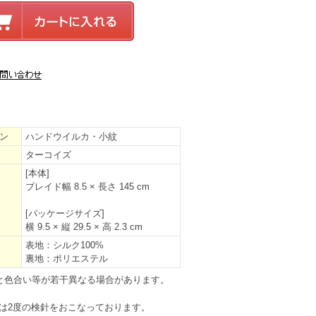
ン
ハンドウイルカ・小紋
ターコイズ
[本体]
ブレイド幅 8.5 × 長さ 145 cm
[パッケージサイズ]
横 9.5 × 縦 29.5 × 高 2.3 cm
表地：シルク100%
裏地：ポリエステル
と色合い等が若干異なる場合があります。
は2度の検針をおこなっております。