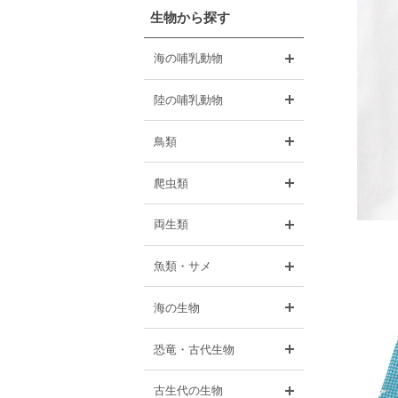
生物から探す
開く
海の哺乳動物
開く
陸の哺乳動物
開く
鳥類
開く
爬虫類
開く
両生類
開く
魚類・サメ
開く
海の生物
開く
恐竜・古代生物
開く
古生代の生物