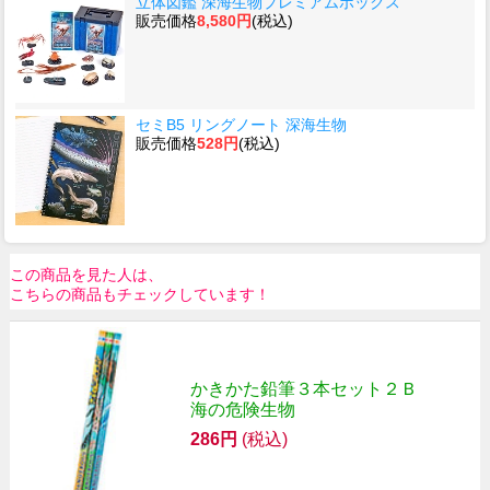
立体図鑑 深海生物プレミアムボックス
販売価格
8,580円
(税込)
セミB5 リングノート 深海生物
販売価格
528円
(税込)
この商品を見た人は、
こちらの商品もチェックしています！
かきかた鉛筆３本セット２Ｂ
海の危険生物
286円
(税込)