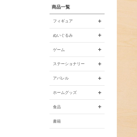
商品一覧
開く
フィギュア
開く
ぬいぐるみ
開く
ゲーム
開く
ステーショナリー
開く
アパレル
開く
ホームグッズ
開く
食品
書籍