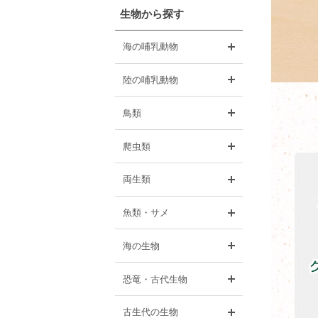
生物から探す
開く
海の哺乳動物
開く
陸の哺乳動物
開く
鳥類
開く
爬虫類
開く
両生類
開く
魚類・サメ
開く
海の生物
開く
恐竜・古代生物
開く
古生代の生物