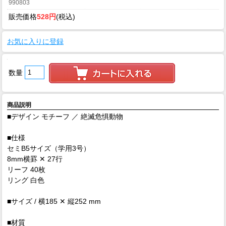
990803
販売価格
528円
(税込)
お気に入りに登録
数量
商品説明
■デザイン モチーフ ／ 絶滅危惧動物
■仕様
セミB5サイズ（学用3号）
8mm横罫 ✕ 27行
リーフ 40枚
リング 白色
■サイズ / 横185 ✕ 縦252 mm
■材質