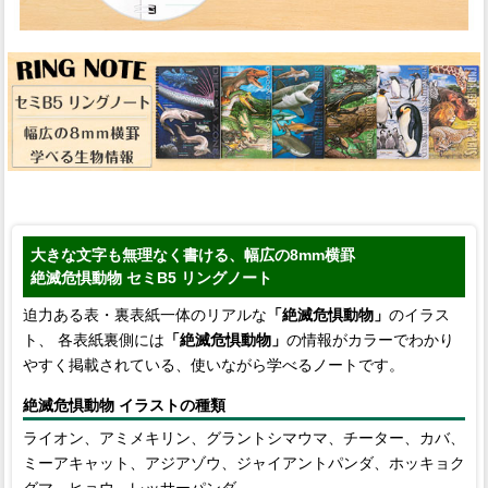
大きな文字も無理なく書ける、幅広の8mm横罫
絶滅危惧動物 セミB5 リングノート
迫力ある表・裏表紙一体のリアルな
「絶滅危惧動物」
のイラス
ト、 各表紙裏側には
「絶滅危惧動物」
の情報がカラーでわかり
やすく掲載されている、使いながら学べるノートです。
絶滅危惧動物 イラストの種類
ライオン、アミメキリン、グラントシマウマ、チーター、カバ、
ミーアキャット、アジアゾウ、ジャイアントパンダ、ホッキョク