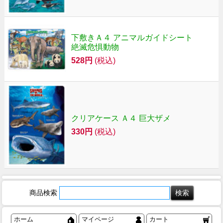
下敷きＡ４ アニマルガイドシート
絶滅危惧動物
528円
(税込)
クリアケース Ａ４ 巨大ザメ
330円
(税込)
商品検索
ホーム
マイページ
カート