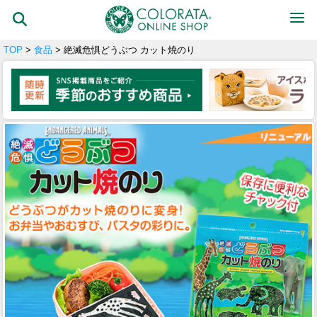
TOP
>
食品
> 絶滅危惧どうぶつ カット焼のり