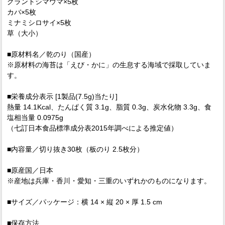
グラントシマウマ×5枚
カバ×5枚
ミナミシロサイ×5枚
草（大小）
■原材料名／乾のり（国産）
※原材料の海苔は「えび・かに」の生息する海域で採取していま
す。
■栄養成分表示 [1製品(7.5g)当たり]
熱量 14.1Kcal、たんぱく質 3.1g、脂質 0.3g、炭水化物 3.3g、食
塩相当量 0.0975g
（七訂日本食品標準成分表2015年調べによる推定値）
■内容量／切り抜き30枚（板のり 2.5枚分）
■原産国／日本
※産地は兵庫・香川・愛知・三重のいずれかのものになります。
■サイズ／パッケージ：横 14 × 縦 20 × 厚 1.5 cm
■保存方法