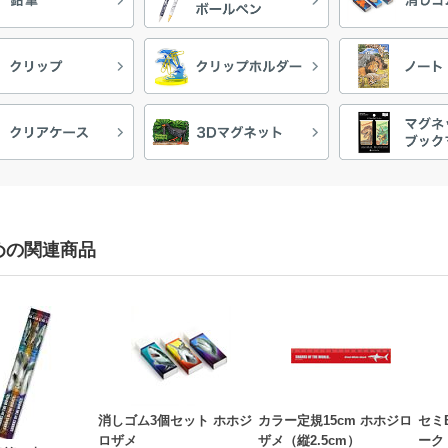
めの関連商品
消しゴム3個セット ホホジ
カラー定規15cm ホホジロ
セミ
ロザメ
ザメ（縦2.5cm）
ーク