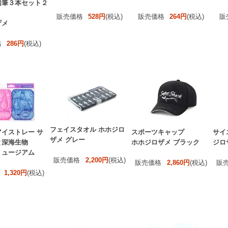
鉛筆３本セット２
販売価格
528円
(税込)
販売価格
264円
(税込)
販
ザメ
格
286円
(税込)
フェイスタオル ホホジロ
イストレー サ
スポーツキャップ
サイ
ザメ グレー
と深海生物
ホホジロザメ ブラック
ジロ
ミュージアム
販売価格
2,200円
(税込)
販売価格
2,860円
(税込)
販
1,320円
(税込)