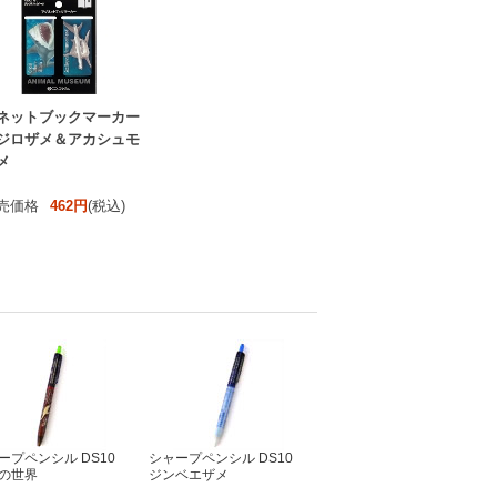
ネットブックマーカー
ジロザメ＆アカシュモ
メ
売価格
462円
(税込)
ープペンシル DS10
シャープペンシル DS10
の世界
ジンベエザメ