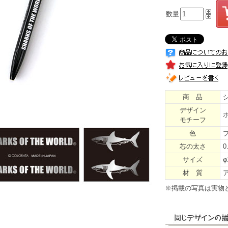
数量
商 品
デザイン
モチーフ
色
芯の太さ
0
サイズ
φ
材 質
※掲載の写真は実物