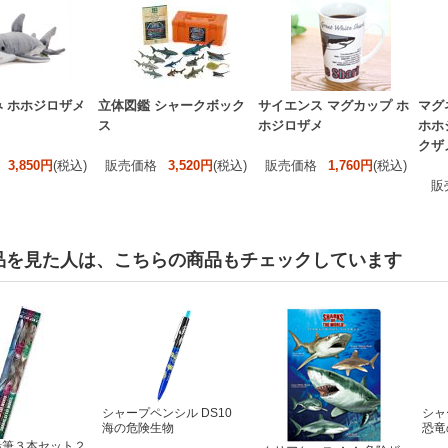
 ホホジロザメ
立体図鑑 シャークボック
サイエンス マグカップ ホ
マグ
ス
ホジロザメ
ホホ
クザ
3,850円
(税込)
販売価格
3,520円
(税込)
販売価格
1,760円
(税込)
販
品を見た人は、こちらの商品もチェックしています
シャープペンシル DS10
シャ
海の危険生物
恐竜
鉛筆３本セット２