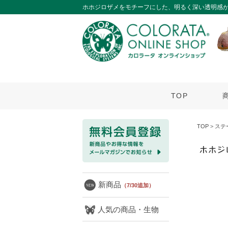
ホホジロザメをモチーフにした、明るく深い透明感
TOP
TOP
>
ステ
新商品
（7/30追加）
人気の商品・生物