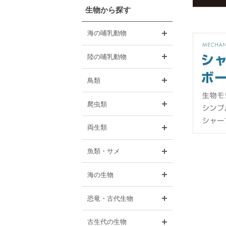
生物から探す
開く
海の哺乳動物
開く
陸の哺乳動物
開く
鳥類
開く
爬虫類
開く
両生類
開く
魚類・サメ
開く
海の生物
開く
恐竜・古代生物
開く
古生代の生物