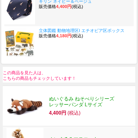
キリン ネイビー＆ベージュ
販売価格
4,400円
(税込)
立体図鑑 動物地理区I エチオピア区ボックス
販売価格
4,180円
(税込)
この商品を見た人は、
こちらの商品もチェックしています！
ぬいぐるみ ねそべりシリーズ
レッサーパンダ Lサイズ
4,400円
(税込)