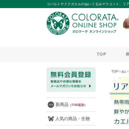
コバルトヤドクガエルのぬいぐるみマスコット、リ
TOP
TOP
>
ぬい
新商品
（7/30追加）
人気の商品・生物