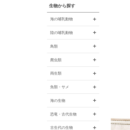
生物から探す
開く
海の哺乳動物
開く
陸の哺乳動物
開く
鳥類
開く
爬虫類
開く
両生類
開く
魚類・サメ
開く
海の生物
開く
恐竜・古代生物
開く
古生代の生物