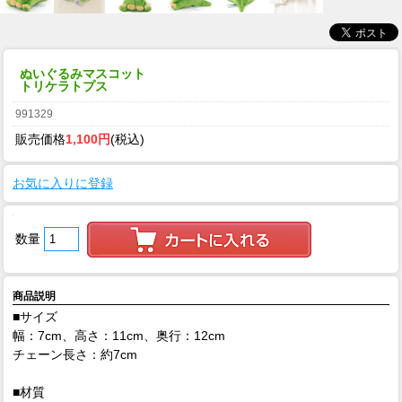
ぬいぐるみマスコット
トリケラトプス
991329
販売価格
1,100円
(税込)
お気に入りに登録
数量
商品説明
■サイズ
幅：7cm、高さ：11cm、奥行：12cm
チェーン長さ：約7cm
■材質