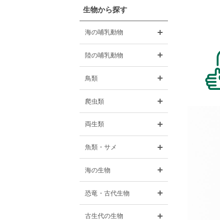
生物から探す
開く
海の哺乳動物
開く
陸の哺乳動物
開く
鳥類
開く
爬虫類
開く
両生類
開く
魚類・サメ
開く
海の生物
開く
恐竜・古代生物
開く
古生代の生物