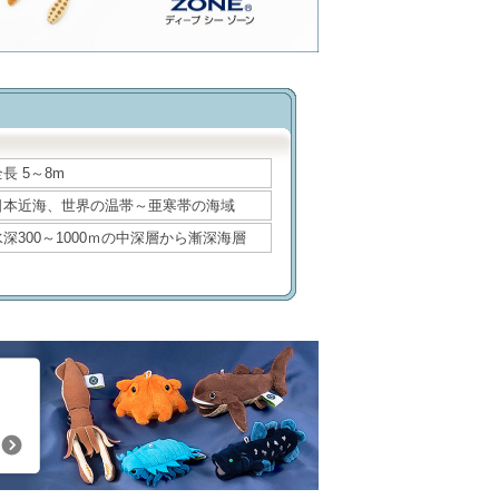
長 5～8m
日本近海、世界の温帯～亜寒帯の海域
水深300～1000ｍの中深層から漸深海層