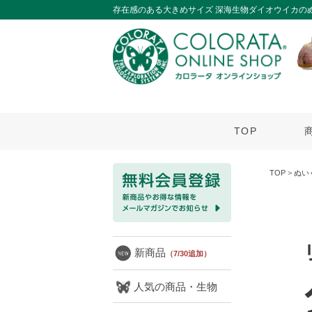
存在感のある大きめサイズ 深海生物ダイオウイカの
TOP
TOP
>
ぬい
新商品
（7/30追加）
人気の商品・生物