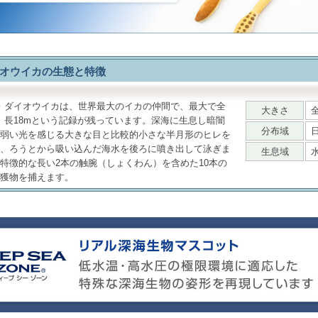
オウイカの生態と特徴
ダイオウイカ
は、世界最大のイカの仲間で、最大で全
大きさ
全
長18mという記録が残っています。深海に生息し暗闇
分布域
弱い光を感じる大きな目と比較的小さな半月形のヒレを
、ろうとから吸い込んだ海水を後ろに噴き出して泳ぎま
生息域
特徴的な長い2本の触腕（しょくわん）を含めた10本の
獲物を捕えます。