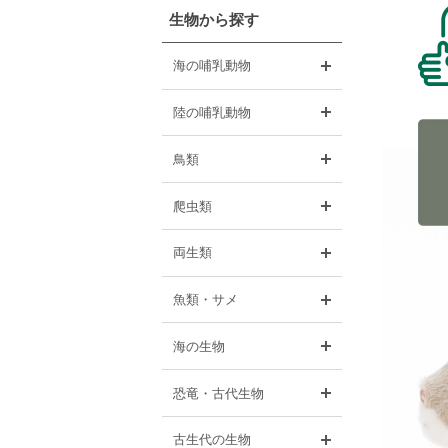
生物から探す
開く
海の哺乳動物
開く
陸の哺乳動物
開く
鳥類
開く
爬虫類
開く
両生類
開く
魚類・サメ
開く
海の生物
開く
恐竜・古代生物
開く
古生代の生物