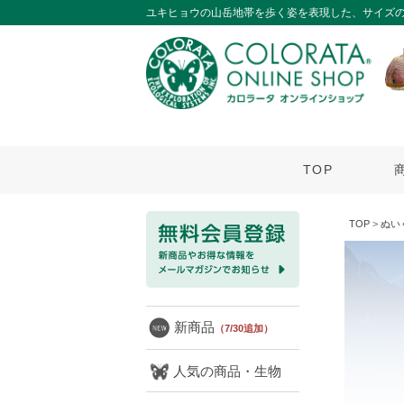
ユキヒョウの山岳地帯を歩く姿を表現した、サイズ
TOP
TOP
>
ぬい
新商品
（7/30追加）
人気の商品・生物