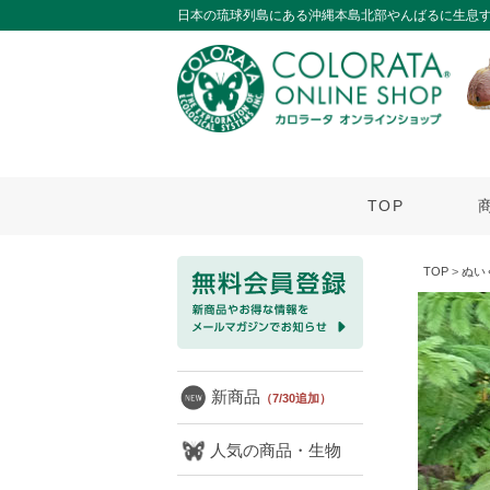
日本の琉球列島にある沖縄本島北部やんばるに生息
TOP
TOP
>
ぬい
新商品
（7/30追加）
人気の商品・生物