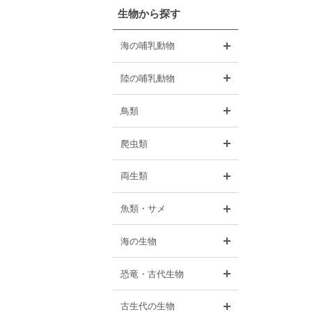
生物から探す
開く
海の哺乳動物
開く
陸の哺乳動物
開く
鳥類
開く
爬虫類
開く
両生類
開く
魚類・サメ
開く
海の生物
開く
恐竜・古代生物
開く
古生代の生物