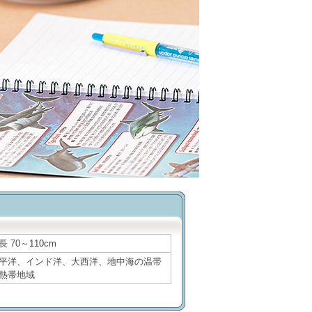
長 70～110cm
平洋、インド洋、大西洋、地中海の温帯
熱帯地域