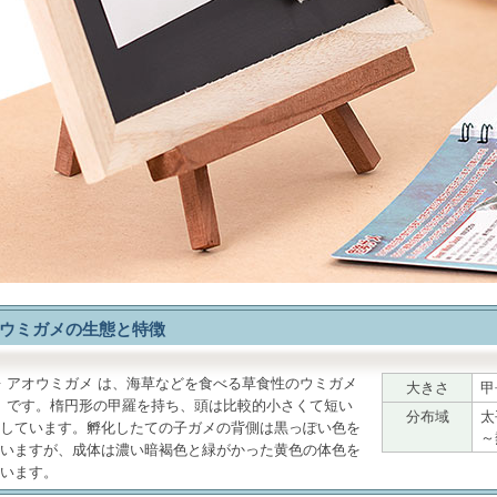
ウミガメの生態と特徴
アオウミガメ
は、海草などを食べる草食性のウミガメ
大きさ
甲
です。楕円形の甲羅を持ち、頭は比較的小さくて短い
分布域
太
しています。孵化したての子ガメの背側は黒っぽい色を
～
いますが、成体は濃い暗褐色と緑がかった黄色の体色を
います。