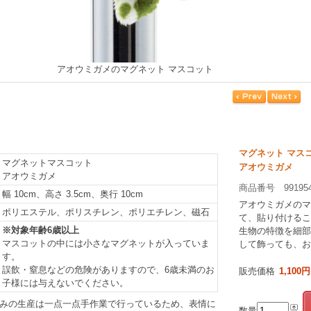
アオウミガメのマグネット マスコット
マグネット マス
マグネットマスコット
アオウミガメ
アオウミガメ
商品番号 99195
幅 10cm、高さ 3.5cm、奥行 10cm
アオウミガメのマ
ポリエステル、ポリスチレン、ポリエチレン、磁石
て、貼り付けるこ
※対象年齢6歳以上
生物の特徴を細部
マスコットの中には小さなマグネットが入っていま
して飾っても、お
す。
誤飲・窒息などの危険がありますので、6歳未満のお
販売価格
1,100円
子様には与えないでください。
みの生産は一点一点手作業で行っているため、表情に
数量