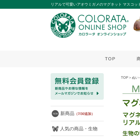
リアルで可愛いアオウミガメのマグネット マスコッ
TOP
TOP
>
ぬい
新商品
（7/30追加）
人気の商品・生物