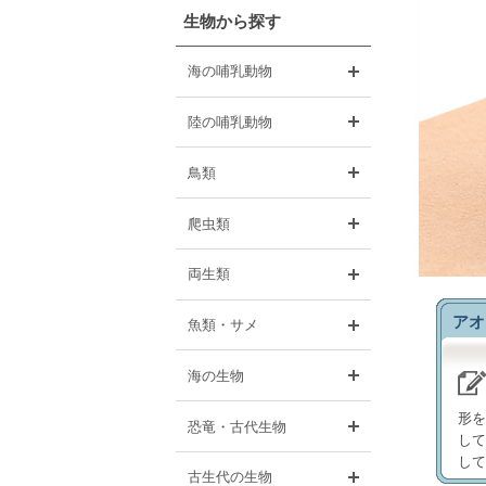
生物から探す
開く
海の哺乳動物
開く
陸の哺乳動物
開く
鳥類
開く
爬虫類
開く
両生類
アオ
開く
魚類・サメ
開く
海の生物
形を
開く
恐竜・古代生物
して
して
開く
古生代の生物