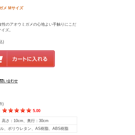
ガメ Mサイズ
食性のアオウミガメの心地よい手触りにこだ
サイズ。
込)
件)
：
5.00
、高さ：10cm、奥行：30cm
ル、ポリウレタン、AS樹脂、ABS樹脂