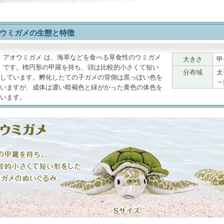
ウミガメの生態と特徴
アオウミガメ
は、海草などを食べる草食性のウミガメ
大きさ
甲
です。楕円形の甲羅を持ち、頭は比較的小さくて短い
分布域
太
しています。孵化したての子ガメの背側は黒っぽい色を
～
いますが、成体は濃い暗褐色と緑がかった黄色の体色を
います。