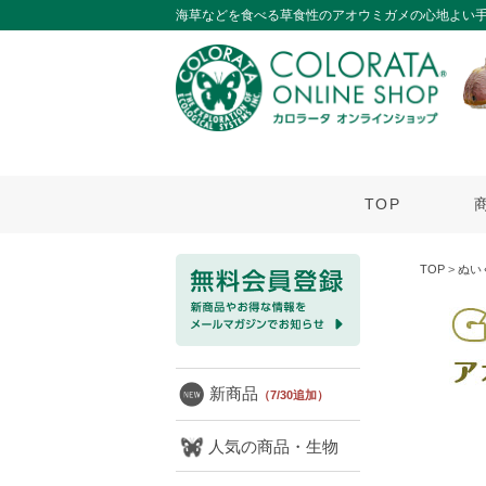
海草などを食べる草食性のアオウミガメの心地よい
TOP
TOP
>
ぬい
新商品
（7/30追加）
人気の商品・生物