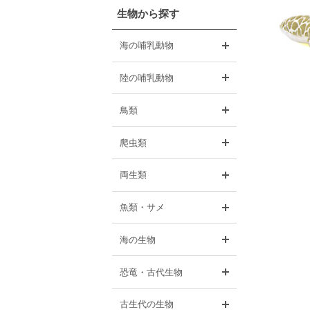
生物から探す
開く
海の哺乳動物
開く
陸の哺乳動物
開く
鳥類
開く
爬虫類
開く
両生類
開く
魚類・サメ
開く
海の生物
開く
恐竜・古代生物
開く
古生代の生物