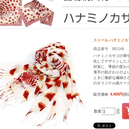
ストール ハナミノカ
商品番号 981146
ハナミノカサゴの華
化してデザインした
対策に、季節の変わ
薄手の肌ざわりのよ
ときに微妙な繊細さが
のオリジナル紙ケー
販売価格
4,400円
(税
数量