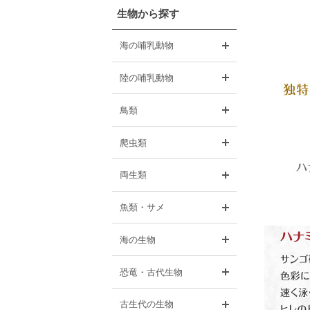
生物から探す
開く
海の哺乳動物
開く
陸の哺乳動物
開く
鳥類
開く
爬虫類
開く
両生類
開く
魚類・サメ
開く
海の生物
開く
恐竜・古代生物
開く
古生代の生物