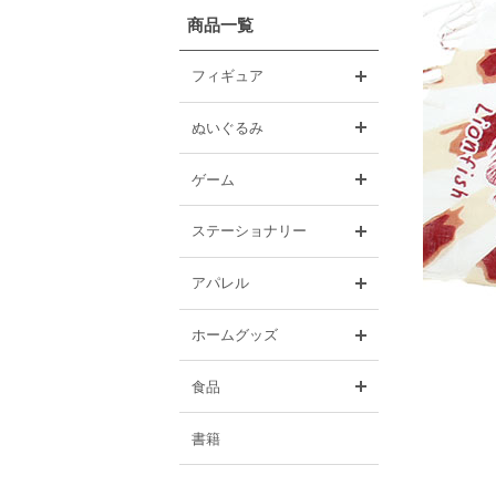
商品一覧
開く
フィギュア
開く
ぬいぐるみ
開く
ゲーム
開く
ステーショナリー
開く
アパレル
開く
ホームグッズ
開く
食品
書籍