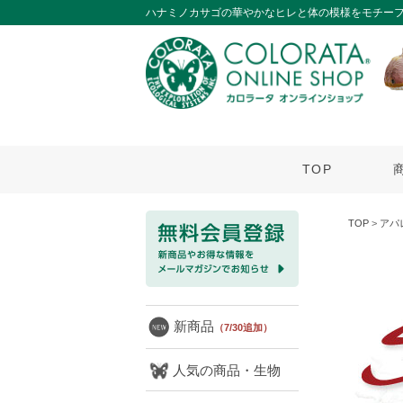
ハナミノカサゴの華やかなヒレと体の模様をモチー
TOP
TOP
>
アパ
新商品
（7/30追加）
人気の商品・生物