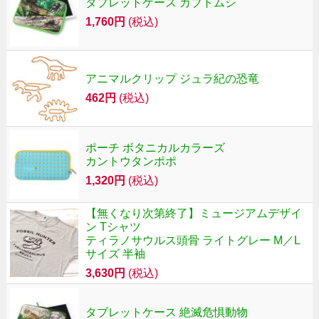
タブレットケース カブトムシ
1,760円
(税込)
アニマルクリップ ジュラ紀の恐竜
462円
(税込)
ポーチ ボタニカルカラーズ
カントウタンポポ
1,320円
(税込)
【無くなり次第終了】ミュージアムデザイ
ン Tシャツ
ティラノサウルス頭骨 ライトグレー M／L
サイズ 半袖
3,630円
(税込)
タブレットケース 絶滅危惧動物