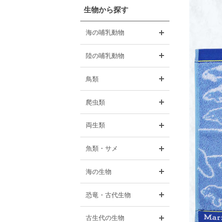
生物から探す
開く
海の哺乳動物
開く
陸の哺乳動物
開く
鳥類
開く
爬虫類
開く
両生類
開く
魚類・サメ
開く
海の生物
開く
恐竜・古代生物
開く
古生代の生物