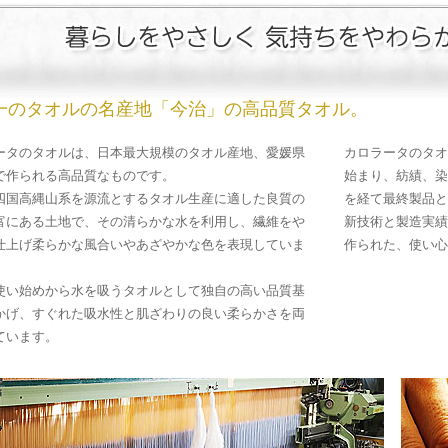
一のタオルの名産地「今治」の高品質タオル。
ータのタオルは、日本最大規模のタオル産地、愛媛県
カロラータのタオ
で作られる高品質なものです。
始まり、紡績、染
四国高縄山系を源流とするタオル生産に適した良質の
を経て最終製品と
富にある土地で、その清らかな水を利用し、繊維をや
新技術と製造実績
仕上げ柔らかな風合いやあざやかな色を表現していま
作られた、使い心
使い始めから水を吸うタオルとして独自の高い品質基
かげ、すぐれた吸水性と肌ざわりの良い柔らかさを両
ています。