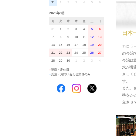
31
1
2
3
4
5
6
2026年9月
月
火
水
木
金
土
日
31
1
2
3
4
5
6
日本
7
8
9
10
11
12
13
14
15
16
17
18
19
20
カロラ
の今治
21
22
23
24
25
26
27
今治は
28
29
30
1
2
3
4
水が豊
■
祝日・定休日
さしく
■
受注・お問い合わせ業務のみ
す。
また、
準をか
立させ