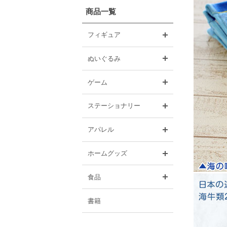
商品一覧
開く
フィギュア
開く
ぬいぐるみ
開く
ゲーム
開く
ステーショナリー
開く
アパレル
開く
ホームグッズ
開く
食品
書籍