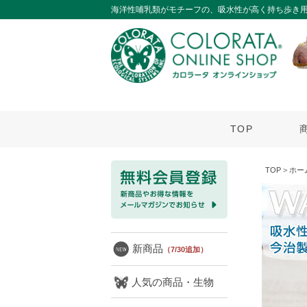
海洋性哺乳類がモチーフの、吸水性が高く持ち歩き
TOP
TOP
>
ホー
新商品
（7/30追加）
人気の商品・生物