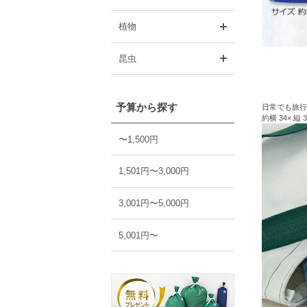
開く
植物
開く
昆虫
予算から探す
日常でも旅行
約横 34× 縦 
〜1,500円
1,501円〜3,000円
3,001円〜5,000円
5,001円〜