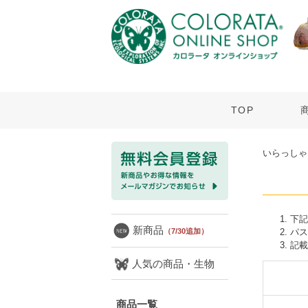
TOP
いらっしゃ
下記
新商品
パス
（7/30追加）
記載
人気の商品・生物
商品一覧