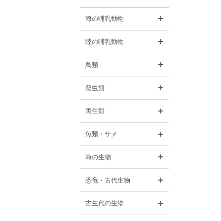
開く
海の哺乳動物
開く
陸の哺乳動物
開く
鳥類
開く
爬虫類
開く
両生類
開く
魚類・サメ
開く
海の生物
開く
恐竜・古代生物
開く
古生代の生物