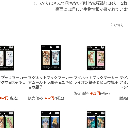
しっかりはさんで落ちない便利な磁石製しおり（2枚
裏面には詳しい生物情報が書かれていま
並び替え
トブックマーカー
マグネットブックマーカー
マグネットブックマーカー
マグ
クグマ&ホッキョ
アムールトラ親子＆ユキヒ
ライオン親子＆ヒョウ親子
アミ
ョウ親子
トシ
販売価格
462円
(税込)
462円
(税込)
販売価格
462円
(税込)
販売