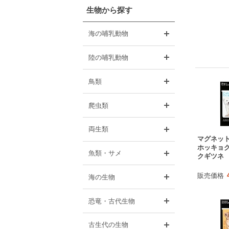
生物から探す
開く
海の哺乳動物
開く
陸の哺乳動物
開く
鳥類
開く
爬虫類
開く
両生類
マグネッ
ホッキョ
開く
魚類・サメ
クギツネ
開く
販売価格
海の生物
開く
恐竜・古代生物
開く
古生代の生物