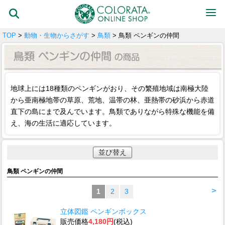
TOP
>
動物・生物からさがす
>
鳥類
> 鳥類 ペンギンの仲間
地球上には18種類のペンギンがおり、その繁殖地域は南極大陸
から亜南極地帯の草原、荒地、温帯の林、亜熱帯の砂浜から赤道
直下の島にまで及んでいます。鳥類でありながら特殊な機能を備
え、海の生活に適応しています。
並び替え
鳥類 ペンギンの仲間
>
1
2
3
立体図鑑 ペンギンボックス
販売価格
4,180円
(税込)