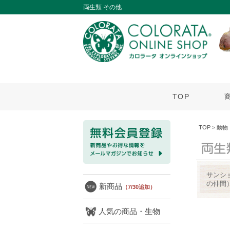
両生類 その他
TOP
TOP
>
動物
サンシ
の仲間
新商品
（7/30追加）
人気の商品・生物