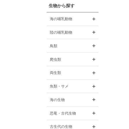
生物から探す
開く
海の哺乳動物
開く
陸の哺乳動物
開く
鳥類
開く
爬虫類
開く
両生類
開く
魚類・サメ
開く
海の生物
開く
恐竜・古代生物
開く
古生代の生物