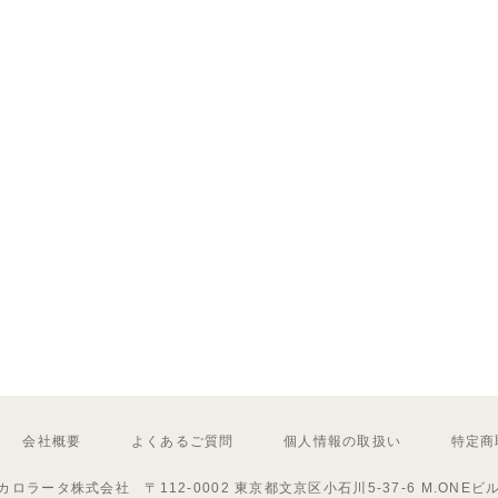
会社概要
よくあるご質問
個人情報の取扱い
特定商
カロラータ株式会社 〒112-0002 東京都文京区小石川5-37-6 M.ONEビ