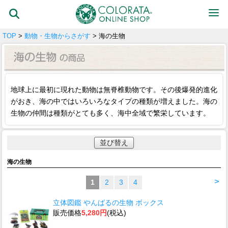
TOP
>
動物・生物からさがす
> 海の生物
地球上に最初に現れた動物は無脊椎動物です。その後爆発的進化
がおき、海の中ではいろいろなタイプの種類が増えました。海の
生物の仲間は種類がとても多く、海中全域で繁栄しています。
並び替え
海の生物
>
1
2
3
4
立体図鑑 やんばるの生物 ボックス
販売価格
5,280円
(税込)