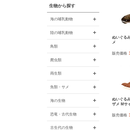
生物から探す
開く
海の哺乳動物
開く
陸の哺乳動物
ぬいぐるみ
メ
開く
鳥類
販売価格
開く
爬虫類
開く
両生類
開く
魚類・サメ
ぬいぐるみ
開く
海の生物
ザメ Mサ
開く
恐竜・古代生物
販売価格
開く
古生代の生物