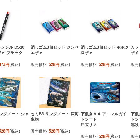
ンシル DS10
消しゴム3個セット ジンベ
消しゴム3個セット ホホジ
カラ
メ ブラック
エザメ
ロザメ
ザメ
473円
(税込)
販売価格
528円
(税込)
販売価格
528円
(税込)
販売
リングノート シャ
セミB5 リングノート 深海
下敷きＡ４ アニマルガイ
下敷
生物
ドシート
ドシ
巨大ザメ
危険
528円
(税込)
販売価格
528円
(税込)
販売価格
528円
(税込)
販売