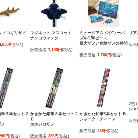
 ノコギリザメ
マグネット マスコット
ミュージアム ジグソーパ
リア
ナンヨウマンタ
ズル/150ピース
巨大ザメと危険ザメの仲間
3,850円
(税込)
販売
販売価格
1,100円
(税込)
販売価格
1,760円
(税込)
7色
シャ
鉛筆３本セット２
かきかた鉛筆３本セット２
かきかた鉛筆3本セット B
Ｂ
シャーク・ティース
販売
ザメ
ホホジロザメ
販売価格
286円
(税込)
286円
(税込)
販売価格
286円
(税込)