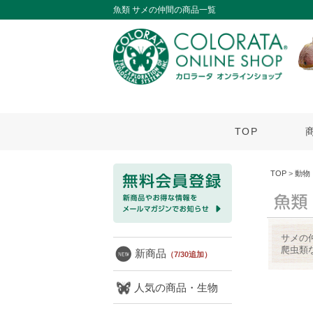
魚類 サメの仲間の商品一覧
TOP
TOP
>
動物
サメの
爬虫類
新商品
（7/30追加）
人気の商品・生物