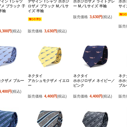
イン Tシャツ
デザイン Tシャツ ホホジ
ホホジロザメ ライトグレ
ホホ
メ ブラック 子
ロザメ ブラック M／Lサ
ー M／Lサイズ 半袖
サイ
半袖
イズ 半袖
販売価格
3,630円
(税込)
販売
3,300円
(税込)
販売価格
3,630円
(税込)
ネクタイ
ネクタイ
ネク
クザメ ブルー
アカシュモクザメ イエロ
ホホジロザメ ネイビー／
ホホ
ー
ピンク
ブル
4,400円
(税込)
販売価格
4,400円
(税込)
販売価格
4,400円
(税込)
販売