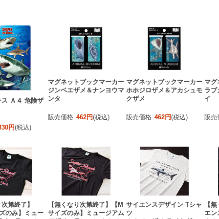
マグネットブックマーカー
マグネットブックマーカー
マグ
ジンベエザメ＆ナンヨウマ
ホホジロザメ＆アカシュモ
ラブ
ンタ
クザメ
イ
ス Ａ４ 危険ザ
販売価格
462円
(税込)
販売価格
462円
(税込)
販売
330円
(税込)
り次第終了】
【無くなり次第終了】【M
サイエンスデザイン Tシャ
【無
イズのみ】ミュー
サイズのみ】ミュージアム
ツ
エン