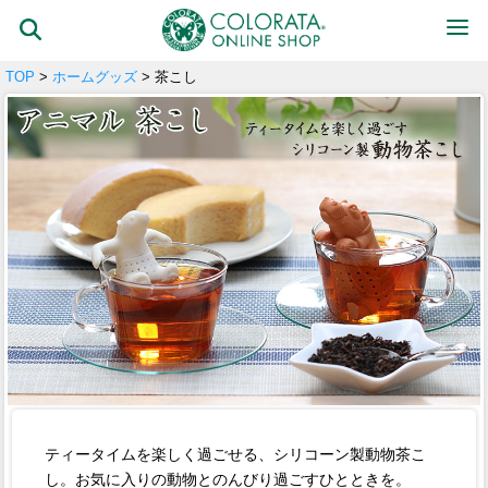
TOP
>
ホームグッズ
> 茶こし
ティータイムを楽しく過ごせる、シリコーン製動物茶こ
し。お気に入りの動物とのんびり過ごすひとときを。