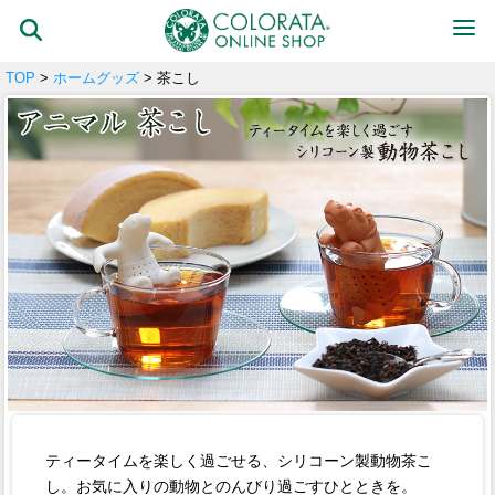
TOP
>
ホームグッズ
> 茶こし
ティータイムを楽しく過ごせる、シリコーン製動物茶こ
し。お気に入りの動物とのんびり過ごすひとときを。