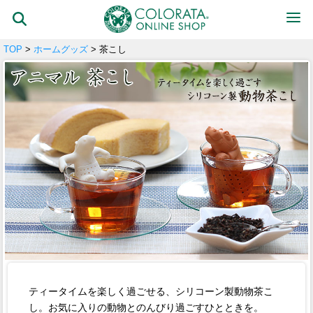
TOP
>
ホームグッズ
> 茶こし
ティータイムを楽しく過ごせる、シリコーン製動物茶こ
し。お気に入りの動物とのんびり過ごすひとときを。