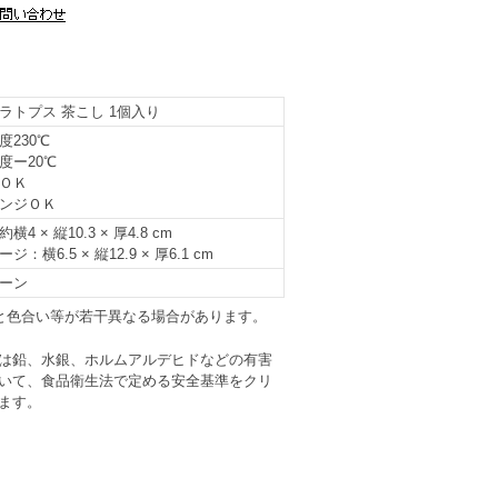
ラトプス 茶こし 1個入り
度230℃
度ー20℃
ＯＫ
ンジＯＫ
横4 × 縦10.3 × 厚4.8 cm
ジ：横6.5 × 縦12.9 × 厚6.1 cm
ーン
と色合い等が若干異なる場合があります。
は鉛、水銀、ホルムアルデヒドなどの有害
いて、食品衛生法で定める安全基準をクリ
ます。