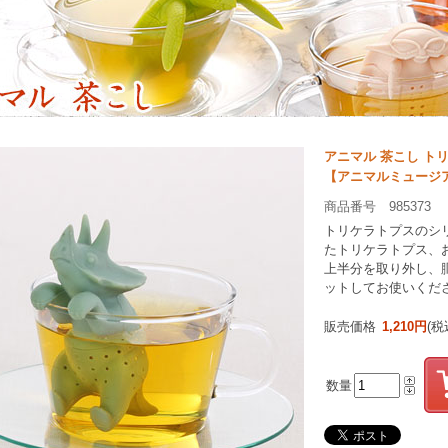
アニマル 茶こし ト
【アニマルミュージ
商品番号 985373
トリケラトプスのシ
たトリケラトプス、
上半分を取り外し、
ットしてお使いくだ
販売価格
1,210円
(税
数量