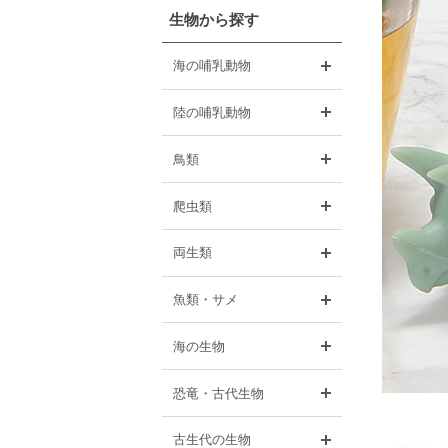
生物から探す
開く
海の哺乳動物
開く
陸の哺乳動物
開く
鳥類
開く
爬虫類
開く
両生類
開く
魚類・サメ
開く
海の生物
開く
恐竜・古代生物
開く
古生代の生物