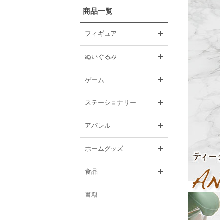
商品一覧
開く
フィギュア
開く
ぬいぐるみ
開く
ゲーム
開く
ステーショナリー
開く
アパレル
開く
ホームグッズ
開く
食品
書籍