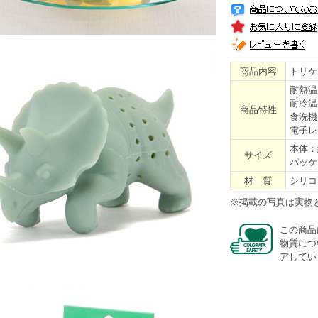
商品内容
トリケ
耐熱温
耐冷温
商品特性
食洗機
電子レ
本体：約
サイズ
パッケー
材 質
シリコ
※掲載の写真は実物
この商品
物質につ
アしてい