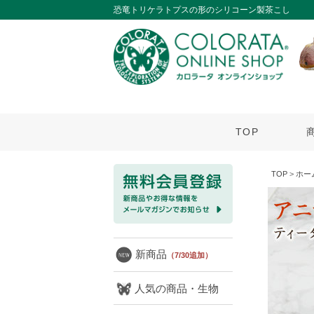
恐竜トリケラトプスの形のシリコーン製茶こし
TOP
TOP
>
ホー
新商品
（7/30追加）
人気の商品・生物