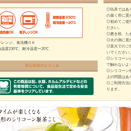
◎玩具ではあ
の届く所に置
◎初めてご使
ださい。
◎磨き粉、た
◎火の側に置
子レンジ、食洗機ＯＫ
◎直火でのご
温度230℃、耐冷温度ー20℃
いでください
◎シリコーン
で触れないよ
安心安全のとりくみ
◎シリコーン
上の問題はあ
◎ご利用方法
ります。