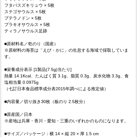
フタバスズキリュウ × 5枚
ステゴサウルス × 5枚
プテラノドン × 5枚
ブラキオサウルス × 5枚
ティラノサウルス足跡
■原材料名／乾のり（国産）
※原材料の海苔は「えび・かに」の生息する海域で採取していま
す。
■栄養成分表示 [1製品(7.5g)当たり]
熱量 14.1Kcal、たんぱく質 3.1g、脂質 0.3g、炭水化物 3.3g、食
塩相当量 0.0975g
（七訂日本食品標準成分表2015年調べによる推定値）
■内容量／切り抜き
30
枚（板のり 2.5枚分）
■原産国／日本
※産地は兵庫・香川・愛知・三重のいずれかのものになります。
■サイズ／パッケージ：横 14 × 縦 20 × 厚 1.5 cm