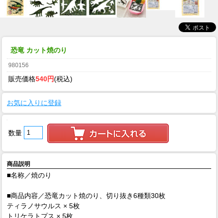
恐竜 カット焼のり
980156
販売価格
540円
(税込)
お気に入りに登録
数量
商品説明
■名称／焼のり
■商品内容／恐竜カット焼のり、
切り抜き6種類30枚
ティラノサウルス × 5枚
トリケラトプス × 5枚