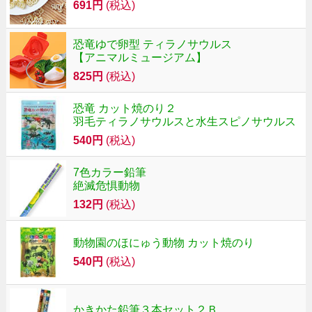
691円
(税込)
恐竜ゆで卵型 ティラノサウルス
【アニマルミュージアム】
825円
(税込)
恐竜 カット焼のり２
羽毛ティラノサウルスと水生スピノサウルス
540円
(税込)
7色カラー鉛筆
絶滅危惧動物
132円
(税込)
動物園のほにゅう動物 カット焼のり
540円
(税込)
かきかた鉛筆３本セット２Ｂ