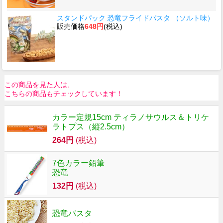
スタンドパック 恐竜フライドパスタ （ソルト味）
販売価格
648円
(税込)
この商品を見た人は、
こちらの商品もチェックしています！
カラー定規15cm ティラノサウルス＆トリケ
ラトプス（縦2.5cm）
264円
(税込)
7色カラー鉛筆
恐竜
132円
(税込)
恐竜パスタ