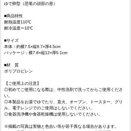
ゆで卵型（恐竜の頭部の形）
■商品特性
耐熱温度110℃
耐冷温度ー10℃
■サイズ
本体：約横7.5×縦8.7×厚4.5cm
パッケージ：横7.8×縦12×厚5.1cm
■材 質
ポリプロピレン
【ご使用上の注意】
◎初めてご使用になる際は、中性洗剤で洗ってからご使用くださ
い。
◎本製品をお湯でゆでたり、直火、オーブン、トースター、グリ
ル、電子レンジでのご使用はしないでください。
◎食器洗浄機や食器乾燥機は使用しないでください。
※掲載の写真は実物と色合い等が若干異なる場合があります。