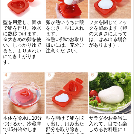
型を用意し、固ゆ
卵が熱いうちに殻
フタを閉じてフッ
で卵を作り、冷水
をむき、型に入れ
クを留めます（卵
に数秒つけます。
ます。
の大きさによって
※大きめの卵を使
※熱い卵のお取り
は、はみ出る場合
い、しっかりゆで
扱いには、充分ご
があります）。
ると、よりきれい
注意くだ さい。
にでき上がりま
す。
本体を冷水に10分
型を開けて卵を取
サラダやお弁当に
つけるか、冷蔵庫
り出し、はみ出た
入れて、目でも楽
で15分冷やしま
部分を取り除き、
しめるお料理に！