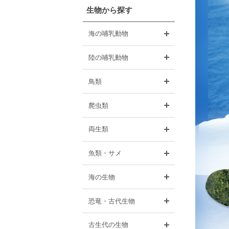
生物から探す
開く
海の哺乳動物
開く
陸の哺乳動物
開く
鳥類
開く
爬虫類
開く
両生類
開く
魚類・サメ
開く
海の生物
開く
恐竜・古代生物
開く
古生代の生物