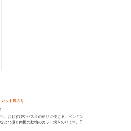
 カット焼のり
2
当、おむすびやパスタの彩りに使える、ペンギン
など北極と南極の動物のカット焼きのりです。7