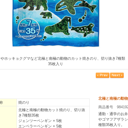
ンやホッキョクグマなど北極と南極の動物のカット焼きのり、切り抜き7種類
35枚入り
北極と南極の動物
称
焼のり
商品番号 98419
北極と南極の動物カット焼のり、切り抜
通勤・通学のお弁
き7種類35枚
やゴマフアザラシ
ジェンツーペンギン × 5枚
種類35枚入り。
エンペラーペンギン × 5枚