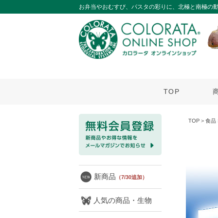
お弁当やおむすび、パスタの彩りに、北極と南極の
TOP
TOP
>
食品
新商品
（7/30追加）
人気の商品・生物